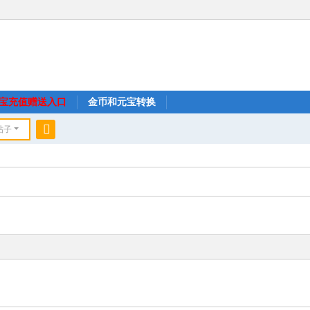
宝充值赠送入口
金币和元宝转换
帖子
搜
索