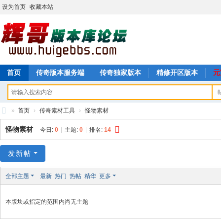
设为首页
收藏本站
首页
传奇版本服务端
传奇独家版本
精修开区版本
元
»
首页
›
传奇素材工具
›
怪物素材
辉
怪物素材
今日:
0
|
主题:
0
|
排名:
14
哥
传
发新帖
奇
全部主题
最新
热门
热帖
精华
更多
论
坛
本版块或指定的范围内尚无主题
,