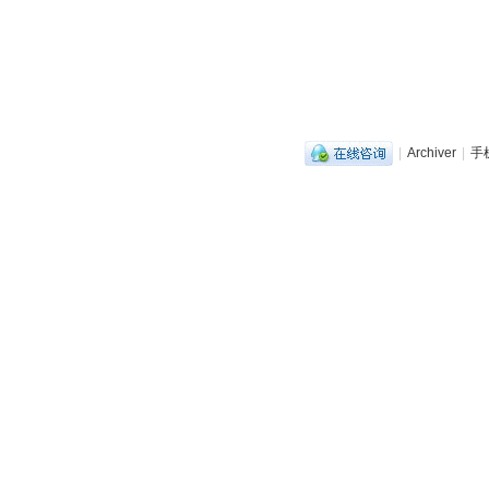
|
Archiver
|
手