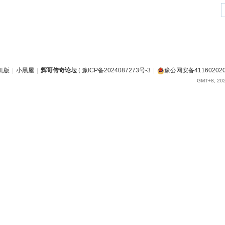
机版
|
小黑屋
|
辉哥传奇论坛
(
豫ICP备2024087273号-3
|
豫公网安备411602020
GMT+8, 202