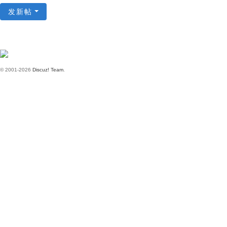
传
发新帖
奇
单
机
版
© 2001-2026
Discuz! Team
.
，
传
奇
商
业
版
本
下
载
，
传